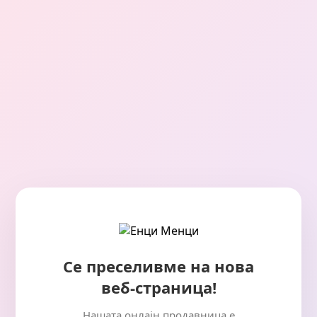
Се преселивме на нова
веб-страница!
Нашата онлајн продавница е