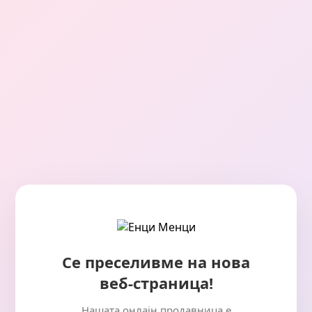
Се преселивме на нова
веб-страница!
Нашата онлајн продавница е