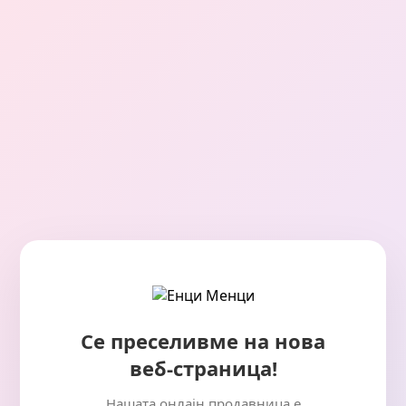
Се преселивме на нова
веб-страница!
Нашата онлајн продавница е