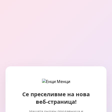
Се преселивме на нова
веб-страница!
Нашата онлајн продавница е