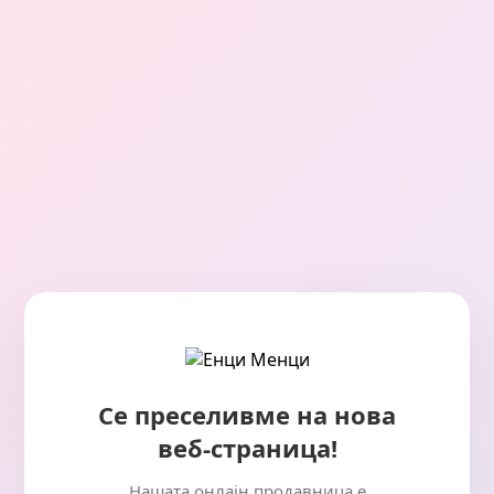
Се преселивме на нова
веб-страница!
Нашата онлајн продавница е