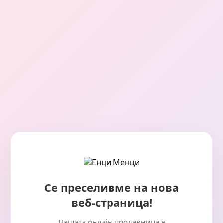
Се преселивме на нова
веб-страница!
Нашата онлајн продавница е