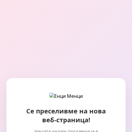
Се преселивме на нова
веб-страница!
Нашата онлајн продавница е