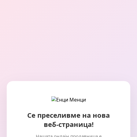
Се преселивме на нова
веб-страница!
Нашата онлајн продавница е