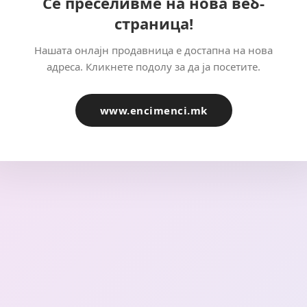
Се преселивме на нова веб-
страница!
Нашата онлајн продавница е достапна на нова
адреса. Кликнете подолу за да ја посетите.
www.encimenci.mk