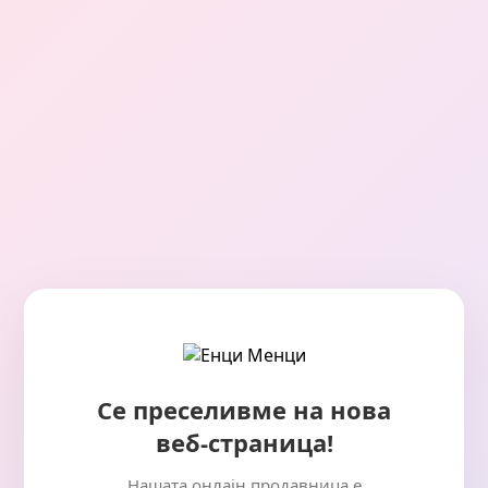
Се преселивме на нова
веб-страница!
Нашата онлајн продавница е