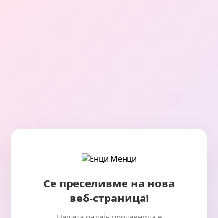
Се преселивме на нова
веб-страница!
Нашата онлајн продавница е