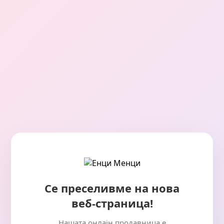
Се преселивме на нова
веб-страница!
Нашата онлајн продавница е