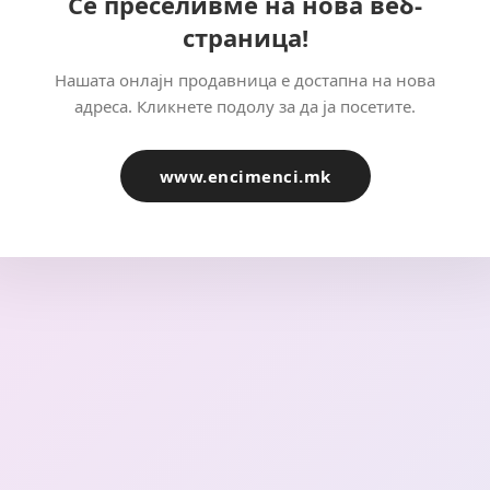
Се преселивме на нова веб-
страница!
Нашата онлајн продавница е достапна на нова
адреса. Кликнете подолу за да ја посетите.
www.encimenci.mk