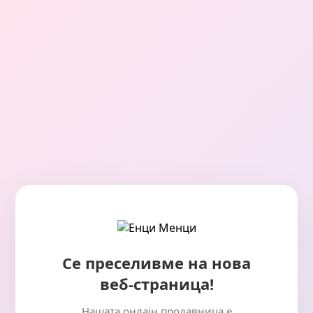
Се преселивме на нова
веб-страница!
Нашата онлајн продавница е