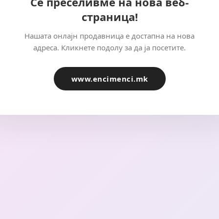
Се преселивме на нова веб-
страница!
Нашата онлајн продавница е достапна на нова
адреса. Кликнете подолу за да ја посетите.
www.encimenci.mk