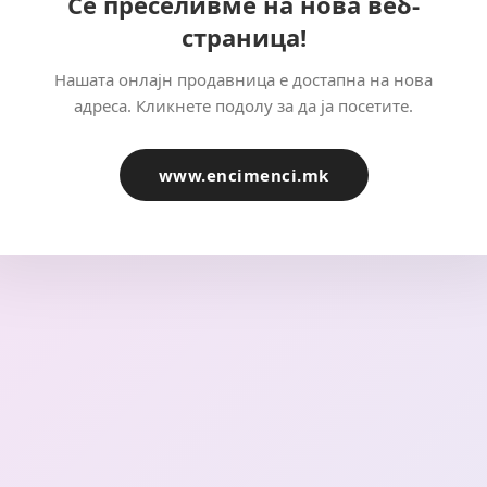
Се преселивме на нова веб-
страница!
Нашата онлајн продавница е достапна на нова
адреса. Кликнете подолу за да ја посетите.
www.encimenci.mk